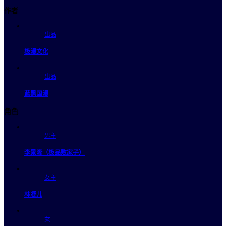
作者
出品
极漫文化
出品
蓝黑国漫
角色
男主
李景隆（极品败家子）
女主
林凝儿
女二