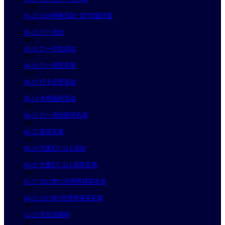
1048
01-22
2020新春活动 “鼠”你最好看
1378
05-25
六一活动
949
05-30
六一红包活动
813
06-01
六一获奖名单
684
06-07
打卡点赞活动
729
06-14
本周福利活动
563
06-15
六一活动获奖名单
568
06-22
获奖名单
612
08-10
为爱打CALL活动
757
09-02
为爱打CALL获奖名单
534
01-17
2021年12月供养获奖名单
43
04-12
2022年3月供养获奖名单
29
12-23
双旦送福利
25