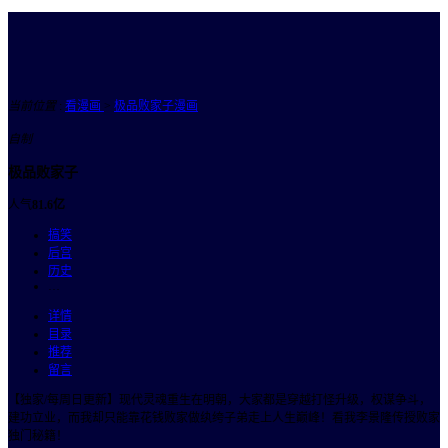
当前位置
:
看漫画
>
极品败家子漫画
自制
极品败家子
人气
81.6亿
搞笑
后宫
历史
…
详情
目录
推荐
留言
【独家/每周日更新】现代灵魂重生在明朝，大家都是穿越打怪升级，权谋争斗，
建功立业，而我却只能靠花钱败家做纨绔子弟走上人生巅峰！看我李景隆传授败家
独门秘籍！