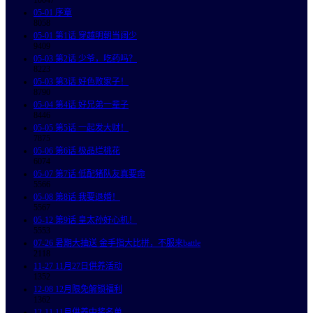
10047
05-01
序章
8058
05-01
第1话 穿越明朝当阔少
9409
05-03
第2话 少爷，吃药吗？
8223
05-03
第3话 好色败家子！
8790
05-04
第4话 好兄弟一辈子
8446
05-05
第5话 一起发大财！
7875
05-06
第6话 极品烂桃花
6074
05-07
第7话 低配猪队友真要命
5566
05-08
第8话 我要退婚！
5567
05-12
第9话 皇太孙好心机！
5553
07-26
暑期大抽送 金手指大比拼，不服来battle
2118
11-27
11月27日供养活动
1352
12-08
12月限免解锁福利
1362
12-11
11月供养中奖名单