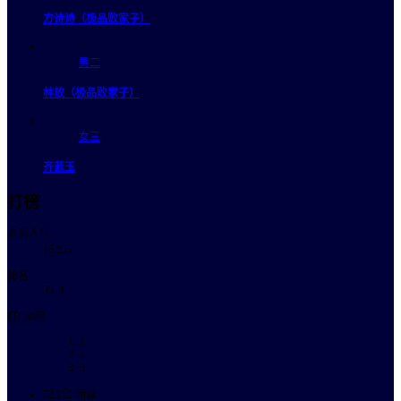
方诗诗（极品败家子）
男二
林放（极品败家子）
女三
齐蓝玉
打榜
本周人气
15.2万
排名
35
4
打Call榜
1
2
3
72.1亿
阅读