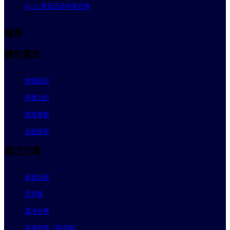
01-12
双旦活动中奖名单
12
推荐
猜你喜欢
倾城狂妃
养兽为妃
假戏真做
全能高手
看过又看
氪金玩家
灵剑尊
混沌丹神
深海危情（快读版）