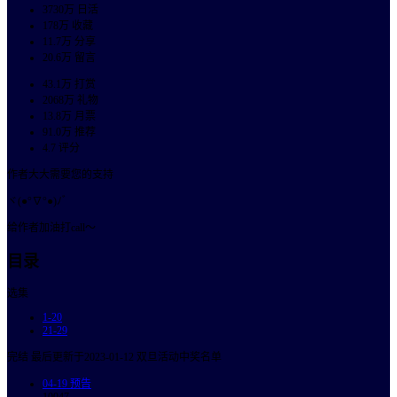
3730万
日活
178万
收藏
11.7万
分享
20.6万
留言
43.1万
打赏
2068万
礼物
13.8万
月票
91.0万
推荐
4.7
评分
作者大大需要您的支持
ヾ(●°∇°●)ﾉﾞ
给作者加油打call～
目录
选集
1-20
21-29
完结 最后更新于2023-01-12 双旦活动中奖名单
04-19
预告