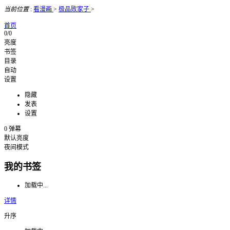
当前位置
:
看漫画
>
极品败家子
>
首页
0/0
亮度
书签
目录
自动
设置
隐藏
发表
设置
0
弹幕
默认亮度
夜间模式
我的书签
加载中...
详情
升序