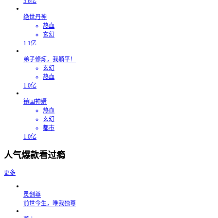
5.6亿
绝世丹神
热血
玄幻
1.1亿
弟子修炼，我躺平！
玄幻
热血
1.0亿
镇国神婿
热血
玄幻
都市
1.0亿
人气爆款看过瘾
更多
灵剑尊
前世今生，唯我独尊