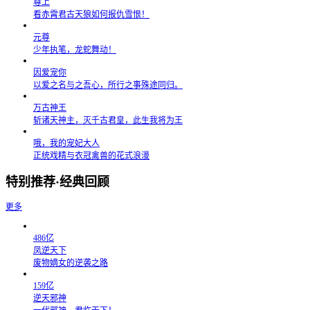
尊上
看赤霄君古天狼如何报仇雪恨！
元尊
少年执笔，龙蛇舞动！
因爱宠你
以爱之名与之吾心，所行之事殊途同归。
万古神王
斩诸天神主，灭千古君皇，此生我将为王
哦，我的宠妃大人
正统戏精与衣冠禽兽的花式浪漫
特别推荐·经典回顾
更多
486亿
凤逆天下
废物嫡女的逆袭之路
159亿
逆天邪神