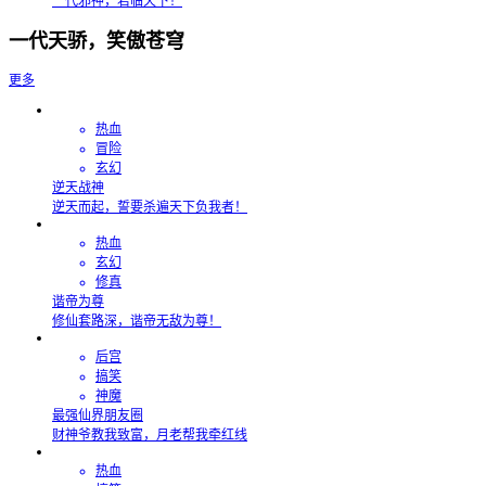
一代邪神，君临天下！
一代天骄，笑傲苍穹
更多
热血
冒险
玄幻
逆天战神
逆天而起，誓要杀遍天下负我者！
热血
玄幻
修真
谐帝为尊
修仙套路深，谐帝无敌为尊！
后宫
搞笑
神魔
最强仙界朋友圈
财神爷教我致富，月老帮我牵红线
热血