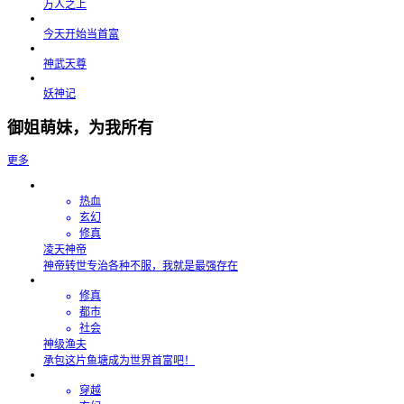
万人之上
今天开始当首富
神武天尊
妖神记
御姐萌妹，为我所有
更多
热血
玄幻
修真
凌天神帝
神帝转世专治各种不服，我就是最强存在
修真
都市
社会
神级渔夫
承包这片鱼塘成为世界首富吧！
穿越