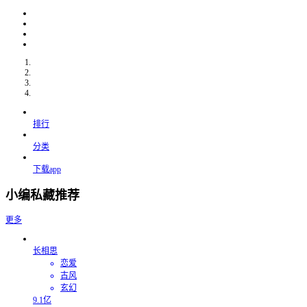
排行
分类
下载app
小编私藏推荐
更多
长相思
恋爱
古风
玄幻
9.1亿