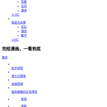
恋爱
古风
漫改
52.0亿
我是大仙尊
玄幻
漫改
都市
110亿
完结漫画，一看到底
更多
妃夕妍雪
骑士幻想夜
血族禁域
皇后娘娘的五毛特效
发现
更新