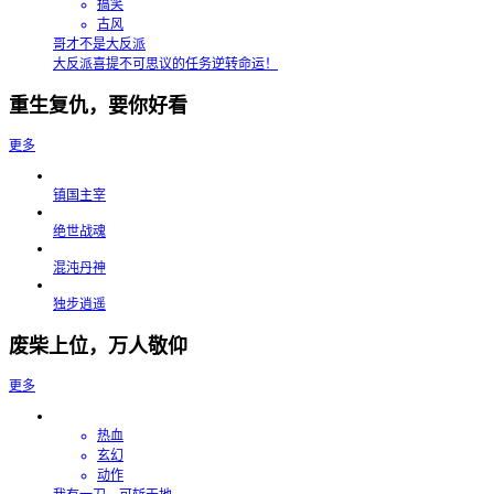
搞笑
古风
哥才不是大反派
大反派喜提不可思议的任务逆转命运！
重生复仇，要你好看
更多
镇国主宰
绝世战魂
混沌丹神
独步逍遥
废柴上位，万人敬仰
更多
热血
玄幻
动作