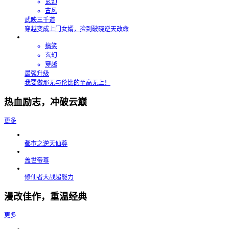
玄幻
古风
武映三千道
穿越变成上门女婿，捡到破碗逆天改命
搞笑
玄幻
穿越
最强升级
我要做那无与伦比的至高无上！
热血励志，冲破云巅
更多
都市之逆天仙尊
盖世帝尊
修仙者大战超能力
漫改佳作，重温经典
更多