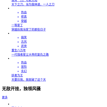
我有一刀，可斩天地
天下之刀，当为我林道，一人之刀
热血
修真
穿越
一等家丁
穿越后我当家丁的那些日子
搞笑
古风
武侠
重生八万年
一代强者星尘大帝的复仇之路
热血
冒险
玄幻
妖者为王
天要压我，我就破了这个天
无敌开挂，独领风骚
更多