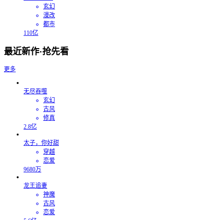
玄幻
漫改
都市
110亿
最近新作·抢先看
更多
无尽吞噬
玄幻
古风
修真
2.8亿
太子，你好甜
穿越
恋爱
9680万
龙王追妻
神魔
古风
恋爱