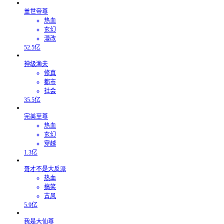
盖世帝尊
热血
玄幻
漫改
52.5亿
神级渔夫
修真
都市
社会
35.5亿
完美至尊
热血
玄幻
穿越
1.3亿
哥才不是大反派
热血
搞笑
古风
5.9亿
我是大仙尊