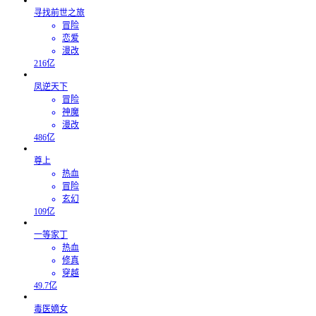
寻找前世之旅
冒险
恋爱
漫改
216亿
凤逆天下
冒险
神魔
漫改
486亿
尊上
热血
冒险
玄幻
109亿
一等家丁
热血
修真
穿越
49.7亿
毒医嫡女