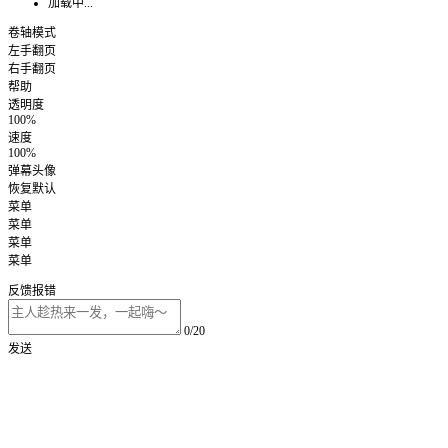
加载中...
卷轴模式
左手翻页
右手翻页
帮助
透明度
100%
速度
100%
弹幕头像
恢复默认
菜单
菜单
菜单
菜单
反馈报错
0/20
发送