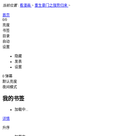
当前位置
:
看漫画
>
重生豪门之强势归来
>
首页
0/0
亮度
书签
目录
自动
设置
隐藏
发表
设置
0
弹幕
默认亮度
夜间模式
我的书签
加载中...
详情
升序