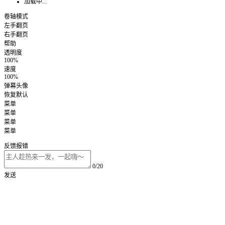
加载中...
卷轴模式
左手翻页
右手翻页
帮助
透明度
100%
速度
100%
弹幕头像
恢复默认
菜单
菜单
菜单
菜单
反馈报错
0/20
发送