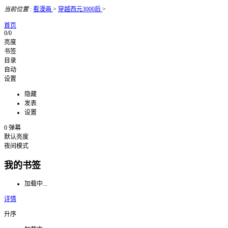
当前位置
:
看漫画
>
穿越西元3000后
>
首页
0/0
亮度
书签
目录
自动
设置
隐藏
发表
设置
0
弹幕
默认亮度
夜间模式
我的书签
加载中...
详情
升序