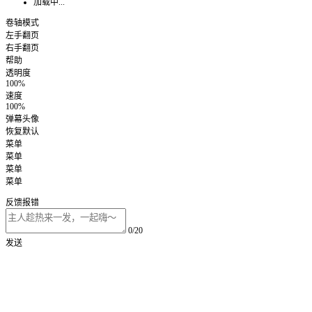
加载中...
卷轴模式
左手翻页
右手翻页
帮助
透明度
100%
速度
100%
弹幕头像
恢复默认
菜单
菜单
菜单
菜单
反馈报错
0/20
发送