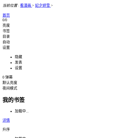
当前位置
:
看漫画
>
妃夕妍雪
>
首页
0/0
亮度
书签
目录
自动
设置
隐藏
发表
设置
0
弹幕
默认亮度
夜间模式
我的书签
加载中...
详情
升序