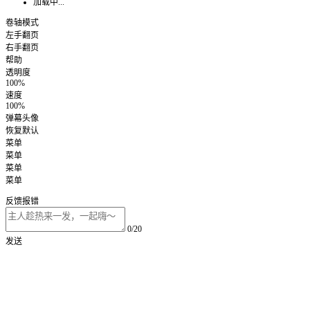
加载中...
卷轴模式
左手翻页
右手翻页
帮助
透明度
100%
速度
100%
弹幕头像
恢复默认
菜单
菜单
菜单
菜单
反馈报错
0/20
发送