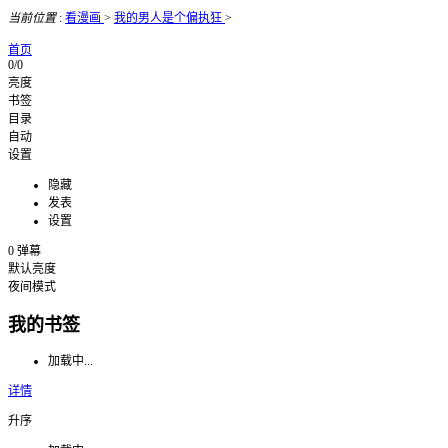
当前位置
:
看漫画
>
我的男人是个偏执狂
>
首页
0/0
亮度
书签
目录
自动
设置
隐藏
发表
设置
0
弹幕
默认亮度
夜间模式
我的书签
加载中...
详情
升序