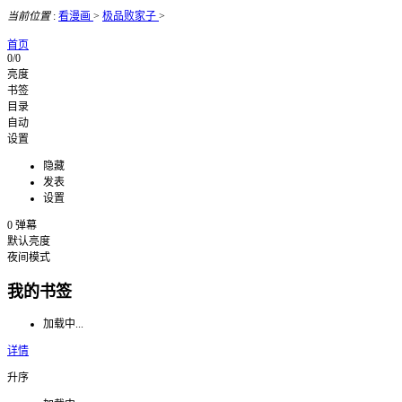
当前位置
:
看漫画
>
极品败家子
>
首页
0/0
亮度
书签
目录
自动
设置
隐藏
发表
设置
0
弹幕
默认亮度
夜间模式
我的书签
加载中...
详情
升序