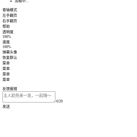
加载中...
卷轴模式
左手翻页
右手翻页
帮助
透明度
100%
速度
100%
弹幕头像
恢复默认
菜单
菜单
菜单
菜单
反馈报错
0/20
发送