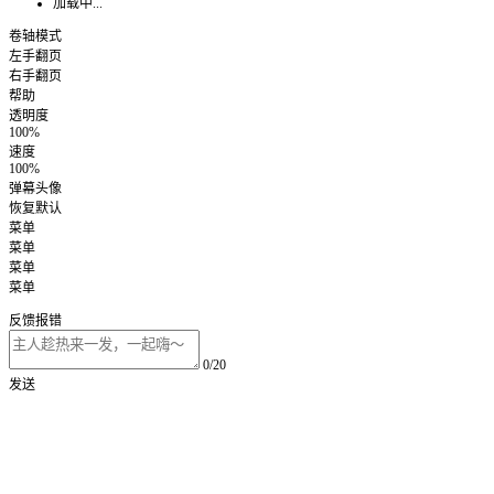
加载中...
卷轴模式
左手翻页
右手翻页
帮助
透明度
100%
速度
100%
弹幕头像
恢复默认
菜单
菜单
菜单
菜单
反馈报错
0/20
发送