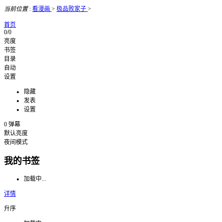
当前位置
:
看漫画
>
极品败家子
>
首页
0/0
亮度
书签
目录
自动
设置
隐藏
发表
设置
0
弹幕
默认亮度
夜间模式
我的书签
加载中...
详情
升序