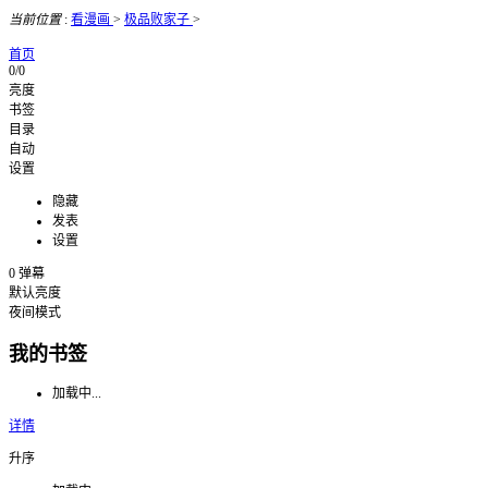
当前位置
:
看漫画
>
极品败家子
>
首页
0/0
亮度
书签
目录
自动
设置
隐藏
发表
设置
0
弹幕
默认亮度
夜间模式
我的书签
加载中...
详情
升序