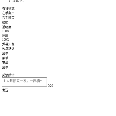
加载中...
卷轴模式
左手翻页
右手翻页
帮助
透明度
100%
速度
100%
弹幕头像
恢复默认
菜单
菜单
菜单
菜单
反馈报错
0/20
发送