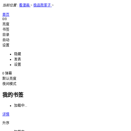
当前位置
:
看漫画
>
极品败家子
>
首页
0/0
亮度
书签
目录
自动
设置
隐藏
发表
设置
0
弹幕
默认亮度
夜间模式
我的书签
加载中...
详情
升序