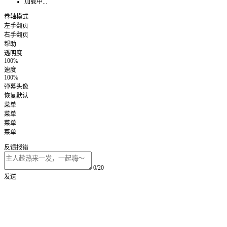
加载中...
卷轴模式
左手翻页
右手翻页
帮助
透明度
100%
速度
100%
弹幕头像
恢复默认
菜单
菜单
菜单
菜单
反馈报错
0/20
发送