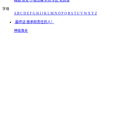
精品
限免
小说改编
折扣专区
免费读
字母
A
B
C
D
E
F
G
H
I
J
K
L
M
N
O
P
Q
R
S
T
U
V
W
X
Y
Z
最终话 做承担责任的人！
神级渔夫