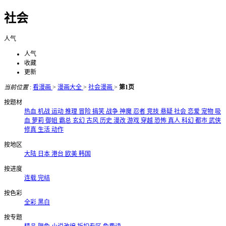
社会
人气
人气
收藏
更新
当前位置
:
看漫画
>
漫画大全
>
社会漫画
>
第1页
按题材
热血
机战
运动
推理
冒险
搞笑
战争
神魔
忍者
竞技
悬疑
社会
恋爱
宠物
吸
血
萝莉
御姐
霸总
玄幻
古风
历史
漫改
游戏
穿越
恐怖
真人
科幻
都市
武侠
修真
生活
动作
按地区
大陆
日本
港台
欧美
韩国
按进度
连载
完结
按色彩
全彩
黑白
按专题