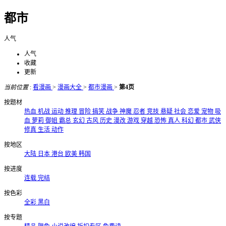
都市
人气
人气
收藏
更新
当前位置
:
看漫画
>
漫画大全
>
都市漫画
>
第4页
按题材
热血
机战
运动
推理
冒险
搞笑
战争
神魔
忍者
竞技
悬疑
社会
恋爱
宠物
吸
血
萝莉
御姐
霸总
玄幻
古风
历史
漫改
游戏
穿越
恐怖
真人
科幻
都市
武侠
修真
生活
动作
按地区
大陆
日本
港台
欧美
韩国
按进度
连载
完结
按色彩
全彩
黑白
按专题