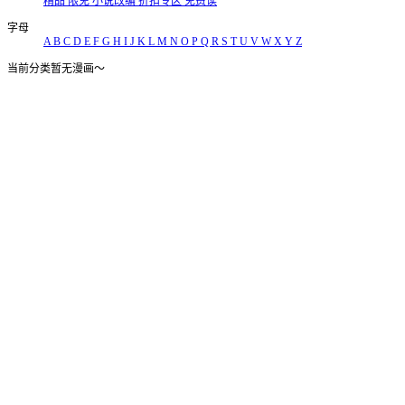
精品
限免
小说改编
折扣专区
免费读
字母
A
B
C
D
E
F
G
H
I
J
K
L
M
N
O
P
Q
R
S
T
U
V
W
X
Y
Z
当前分类暂无漫画～