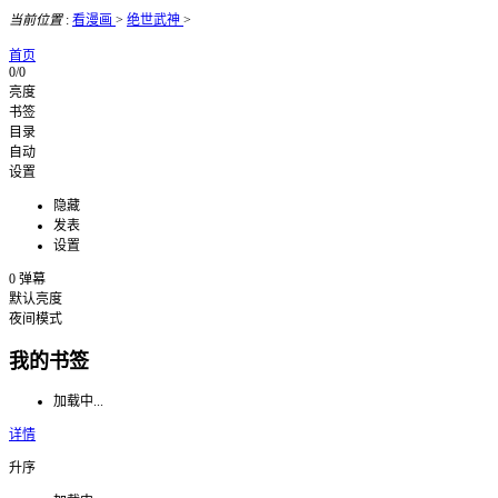
当前位置
:
看漫画
>
绝世武神
>
首页
0/0
亮度
书签
目录
自动
设置
隐藏
发表
设置
0
弹幕
默认亮度
夜间模式
我的书签
加载中...
详情
升序