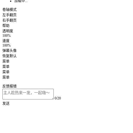
加载中...
卷轴模式
左手翻页
右手翻页
帮助
透明度
100%
速度
100%
弹幕头像
恢复默认
菜单
菜单
菜单
菜单
反馈报错
0/20
发送