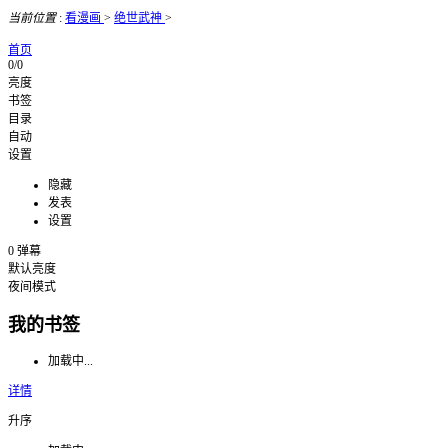
当前位置
:
看漫画
>
绝世武神
>
首页
0/0
亮度
书签
目录
自动
设置
隐藏
发表
设置
0
弹幕
默认亮度
夜间模式
我的书签
加载中...
详情
升序