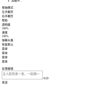
加载中...
卷轴模式
左手翻页
右手翻页
帮助
透明度
100%
速度
100%
弹幕头像
恢复默认
菜单
菜单
菜单
菜单
反馈报错
0/20
发送