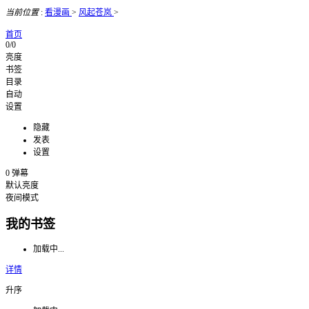
当前位置
:
看漫画
>
风起苍岚
>
首页
0/0
亮度
书签
目录
自动
设置
隐藏
发表
设置
0
弹幕
默认亮度
夜间模式
我的书签
加载中...
详情
升序