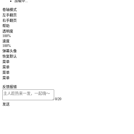
加载中...
卷轴模式
左手翻页
右手翻页
帮助
透明度
100%
速度
100%
弹幕头像
恢复默认
菜单
菜单
菜单
菜单
反馈报错
0/20
发送