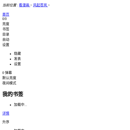
当前位置
:
看漫画
>
风起苍岚
>
首页
0/0
亮度
书签
目录
自动
设置
隐藏
发表
设置
0
弹幕
默认亮度
夜间模式
我的书签
加载中...
详情
升序