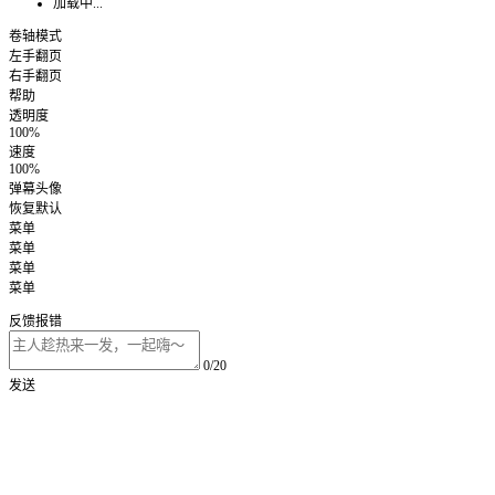
加载中...
卷轴模式
左手翻页
右手翻页
帮助
透明度
100%
速度
100%
弹幕头像
恢复默认
菜单
菜单
菜单
菜单
反馈报错
0/20
发送