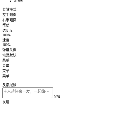
加载中...
卷轴模式
左手翻页
右手翻页
帮助
透明度
100%
速度
100%
弹幕头像
恢复默认
菜单
菜单
菜单
菜单
反馈报错
0/20
发送