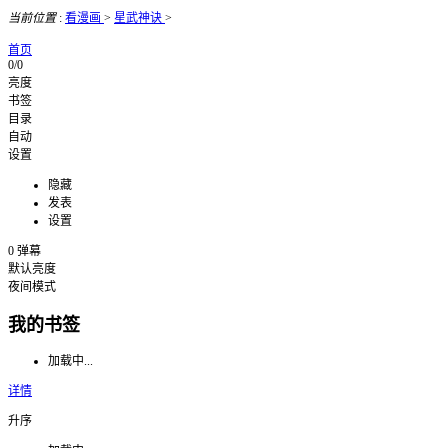
当前位置
:
看漫画
>
星武神诀
>
首页
0/0
亮度
书签
目录
自动
设置
隐藏
发表
设置
0
弹幕
默认亮度
夜间模式
我的书签
加载中...
详情
升序