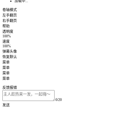
加载中...
卷轴模式
左手翻页
右手翻页
帮助
透明度
100%
速度
100%
弹幕头像
恢复默认
菜单
菜单
菜单
菜单
反馈报错
0/20
发送