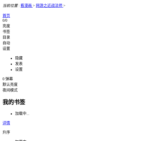
当前位置
:
看漫画
>
网游之近战法师
>
首页
0/0
亮度
书签
目录
自动
设置
隐藏
发表
设置
0
弹幕
默认亮度
夜间模式
我的书签
加载中...
详情
升序