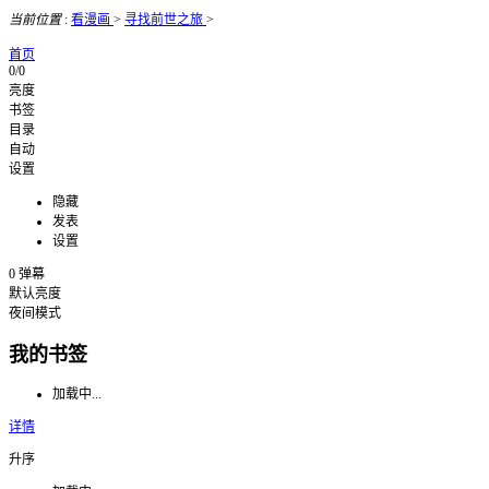
当前位置
:
看漫画
>
寻找前世之旅
>
首页
0/0
亮度
书签
目录
自动
设置
隐藏
发表
设置
0
弹幕
默认亮度
夜间模式
我的书签
加载中...
详情
升序