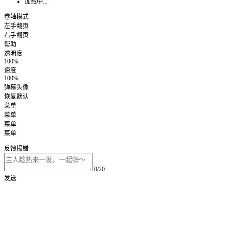
加载中...
卷轴模式
左手翻页
右手翻页
帮助
透明度
100%
速度
100%
弹幕头像
恢复默认
菜单
菜单
菜单
菜单
反馈报错
0/20
发送