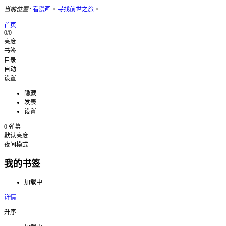
当前位置
:
看漫画
>
寻找前世之旅
>
首页
0/0
亮度
书签
目录
自动
设置
隐藏
发表
设置
0
弹幕
默认亮度
夜间模式
我的书签
加载中...
详情
升序