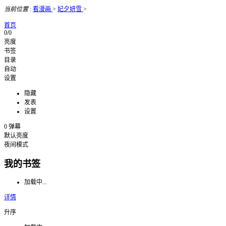
当前位置
:
看漫画
>
妃夕妍雪
>
首页
0/0
亮度
书签
目录
自动
设置
隐藏
发表
设置
0
弹幕
默认亮度
夜间模式
我的书签
加载中...
详情
升序