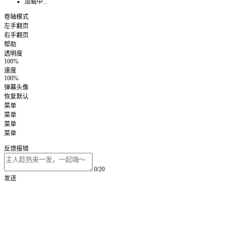
加载中...
卷轴模式
左手翻页
右手翻页
帮助
透明度
100%
速度
100%
弹幕头像
恢复默认
菜单
菜单
菜单
菜单
反馈报错
0/20
发送