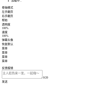
加载中...
卷轴模式
左手翻页
右手翻页
帮助
透明度
100%
速度
100%
弹幕头像
恢复默认
菜单
菜单
菜单
菜单
反馈报错
0/20
发送