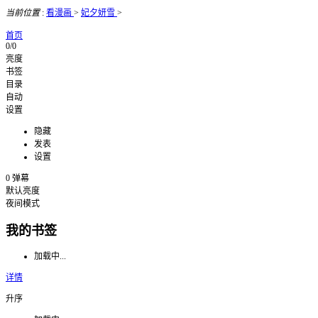
当前位置
:
看漫画
>
妃夕妍雪
>
首页
0/0
亮度
书签
目录
自动
设置
隐藏
发表
设置
0
弹幕
默认亮度
夜间模式
我的书签
加载中...
详情
升序