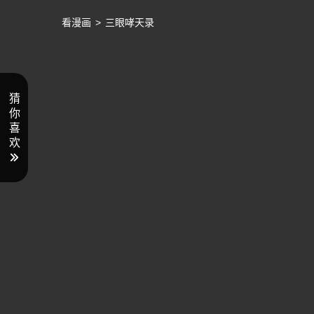
看漫画
>
三眼哮天录
猜
你
喜
欢