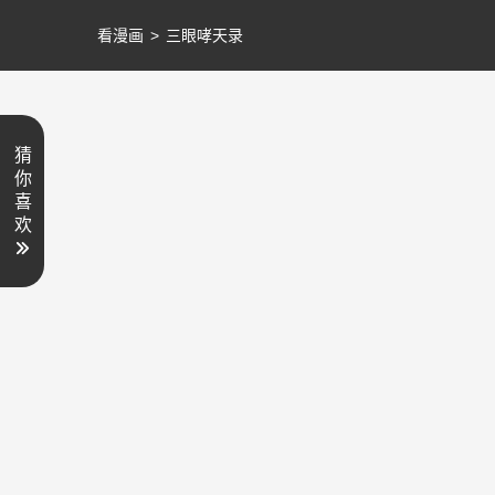
看漫画
>
三眼哮天录
猜
你
喜
欢