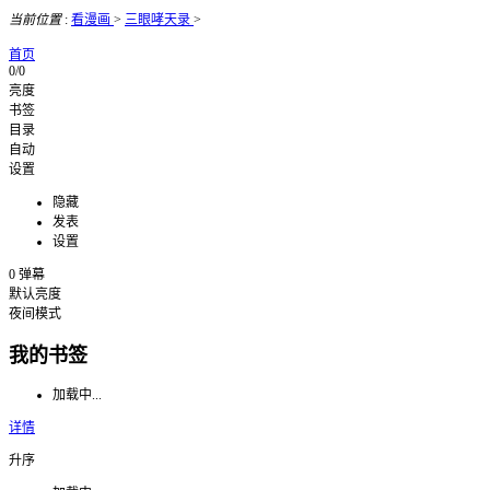
当前位置
:
看漫画
>
三眼哮天录
>
首页
0/0
亮度
书签
目录
自动
设置
隐藏
发表
设置
0
弹幕
默认亮度
夜间模式
我的书签
加载中...
详情
升序