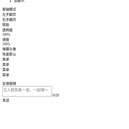
加载中...
卷轴模式
左手翻页
右手翻页
帮助
透明度
100%
速度
100%
弹幕头像
恢复默认
菜单
菜单
菜单
菜单
反馈报错
0/20
发送