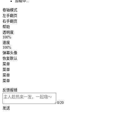
加载中...
卷轴模式
左手翻页
右手翻页
帮助
透明度
100%
速度
100%
弹幕头像
恢复默认
菜单
菜单
菜单
菜单
反馈报错
0/20
发送