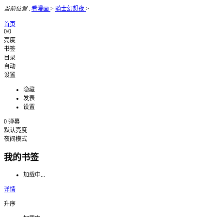
当前位置
:
看漫画
>
骑士幻想夜
>
首页
0/0
亮度
书签
目录
自动
设置
隐藏
发表
设置
0
弹幕
默认亮度
夜间模式
我的书签
加载中...
详情
升序