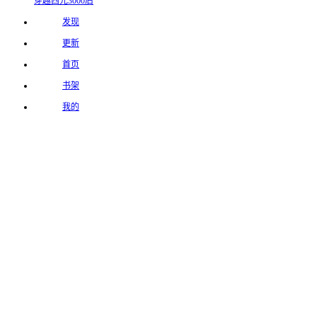
穿越西元3000后
发现
更新
首页
书架
我的