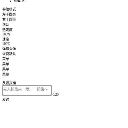
加载中...
卷轴模式
左手翻页
右手翻页
帮助
透明度
100%
速度
100%
弹幕头像
恢复默认
菜单
菜单
菜单
菜单
反馈报错
0/20
发送