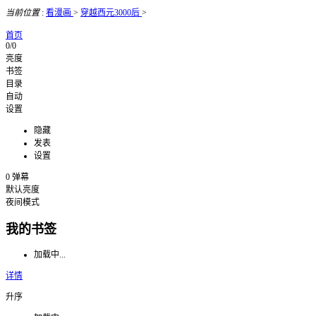
当前位置
:
看漫画
>
穿越西元3000后
>
首页
0/0
亮度
书签
目录
自动
设置
隐藏
发表
设置
0
弹幕
默认亮度
夜间模式
我的书签
加载中...
详情
升序