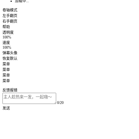
加载中...
卷轴模式
左手翻页
右手翻页
帮助
透明度
100%
速度
100%
弹幕头像
恢复默认
菜单
菜单
菜单
菜单
反馈报错
0/20
发送