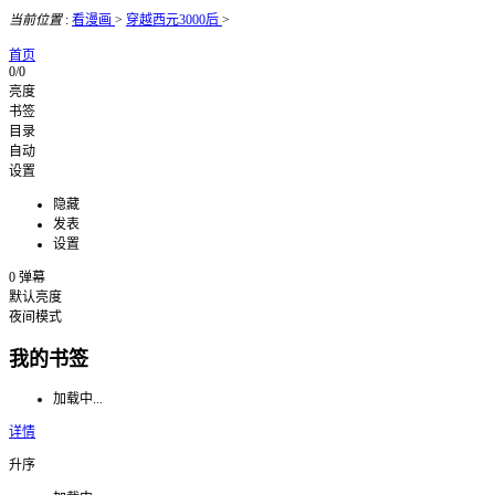
当前位置
:
看漫画
>
穿越西元3000后
>
首页
0/0
亮度
书签
目录
自动
设置
隐藏
发表
设置
0
弹幕
默认亮度
夜间模式
我的书签
加载中...
详情
升序