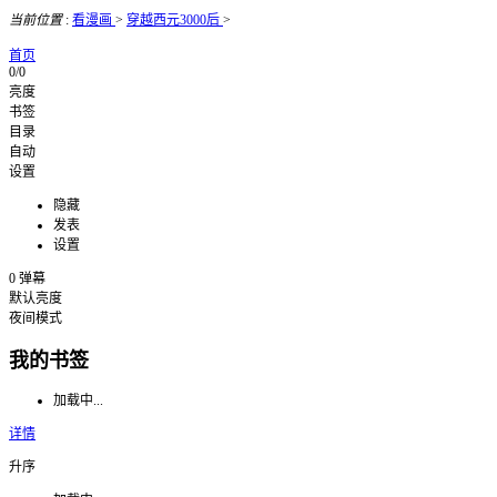
当前位置
:
看漫画
>
穿越西元3000后
>
首页
0/0
亮度
书签
目录
自动
设置
隐藏
发表
设置
0
弹幕
默认亮度
夜间模式
我的书签
加载中...
详情
升序