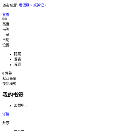
当前位置
:
看漫画
>
妖神记
>
首页
0/0
亮度
书签
目录
自动
设置
隐藏
发表
设置
0
弹幕
默认亮度
夜间模式
我的书签
加载中...
详情
升序