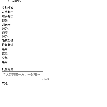
加载中...
卷轴模式
左手翻页
右手翻页
帮助
透明度
100%
速度
100%
弹幕头像
恢复默认
菜单
菜单
菜单
菜单
反馈报错
0/20
发送