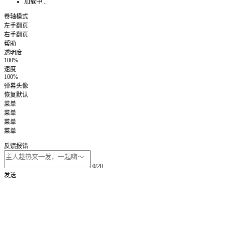
加载中...
卷轴模式
左手翻页
右手翻页
帮助
透明度
100%
速度
100%
弹幕头像
恢复默认
菜单
菜单
菜单
菜单
反馈报错
0/20
发送