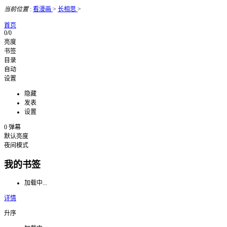
当前位置
:
看漫画
>
长相思
>
首页
0/0
亮度
书签
目录
自动
设置
隐藏
发表
设置
0
弹幕
默认亮度
夜间模式
我的书签
加载中...
详情
升序