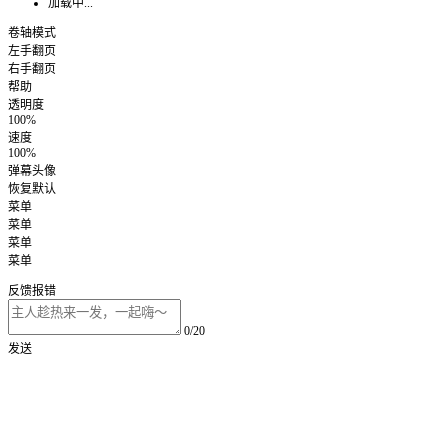
加载中...
卷轴模式
左手翻页
右手翻页
帮助
透明度
100%
速度
100%
弹幕头像
恢复默认
菜单
菜单
菜单
菜单
反馈报错
0/20
发送