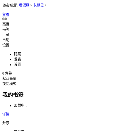
当前位置
:
看漫画
>
长相思
>
首页
0/0
亮度
书签
目录
自动
设置
隐藏
发表
设置
0
弹幕
默认亮度
夜间模式
我的书签
加载中...
详情
升序