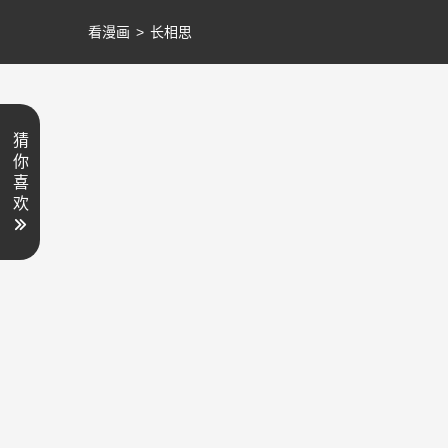
看漫画
>
长相思
猜
你
喜
欢