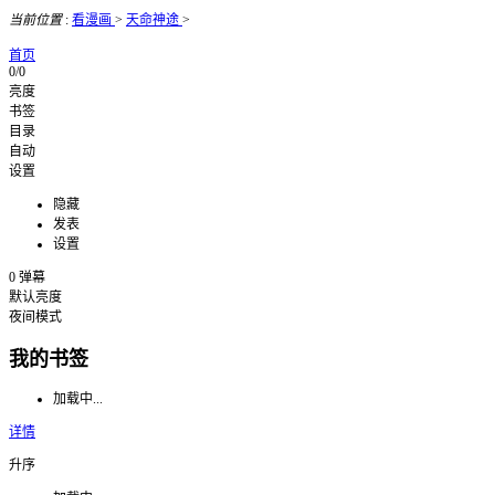
当前位置
:
看漫画
>
天命神途
>
首页
0/0
亮度
书签
目录
自动
设置
隐藏
发表
设置
0
弹幕
默认亮度
夜间模式
我的书签
加载中...
详情
升序