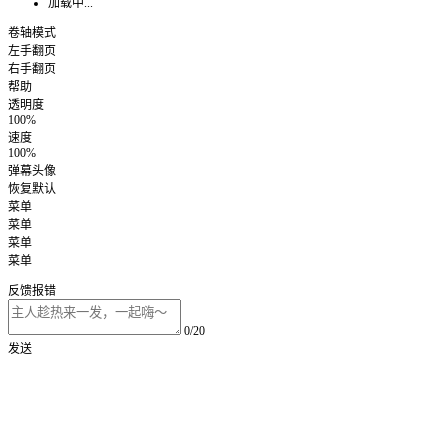
加载中...
卷轴模式
左手翻页
右手翻页
帮助
透明度
100%
速度
100%
弹幕头像
恢复默认
菜单
菜单
菜单
菜单
反馈报错
0/20
发送