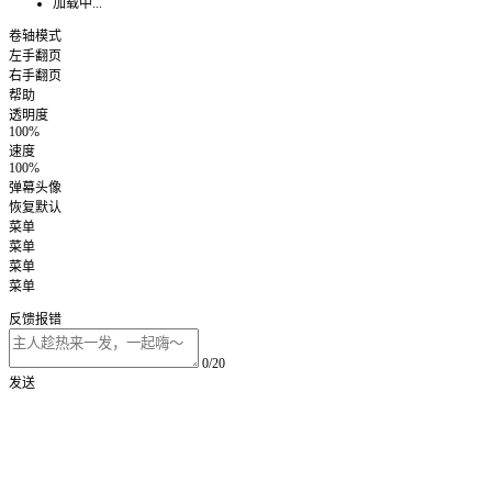
加载中...
卷轴模式
左手翻页
右手翻页
帮助
透明度
100%
速度
100%
弹幕头像
恢复默认
菜单
菜单
菜单
菜单
反馈报错
0/20
发送