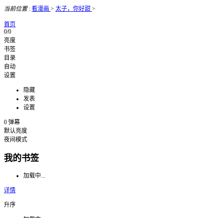
当前位置
:
看漫画
>
太子，你好甜
>
首页
0/0
亮度
书签
目录
自动
设置
隐藏
发表
设置
0
弹幕
默认亮度
夜间模式
我的书签
加载中...
详情
升序