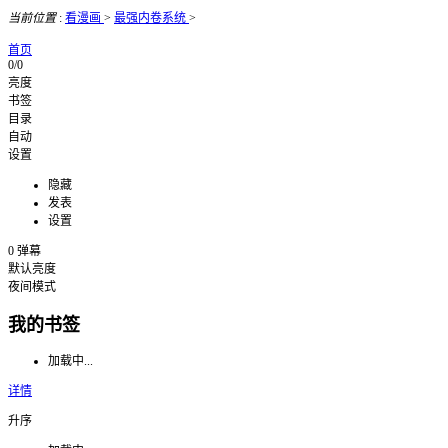
当前位置
:
看漫画
>
最强内卷系统
>
首页
0/0
亮度
书签
目录
自动
设置
隐藏
发表
设置
0
弹幕
默认亮度
夜间模式
我的书签
加载中...
详情
升序