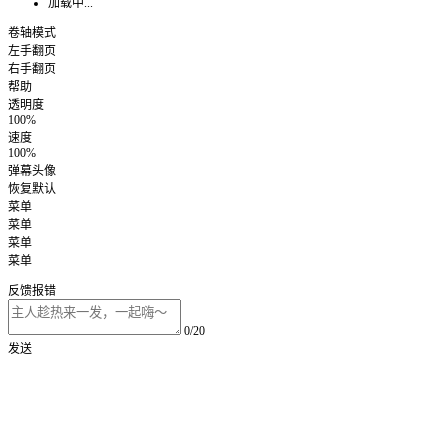
加载中...
卷轴模式
左手翻页
右手翻页
帮助
透明度
100%
速度
100%
弹幕头像
恢复默认
菜单
菜单
菜单
菜单
反馈报错
0/20
发送