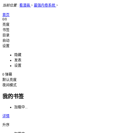
当前位置
:
看漫画
>
最强内卷系统
>
首页
0/0
亮度
书签
目录
自动
设置
隐藏
发表
设置
0
弹幕
默认亮度
夜间模式
我的书签
加载中...
详情
升序