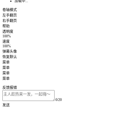
加载中...
卷轴模式
左手翻页
右手翻页
帮助
透明度
100%
速度
100%
弹幕头像
恢复默认
菜单
菜单
菜单
菜单
反馈报错
0/20
发送