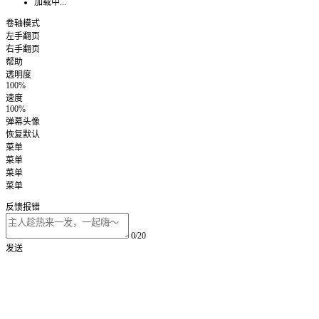
加载中...
卷轴模式
左手翻页
右手翻页
帮助
透明度
100%
速度
100%
弹幕头像
恢复默认
菜单
菜单
菜单
菜单
反馈报错
0/20
发送