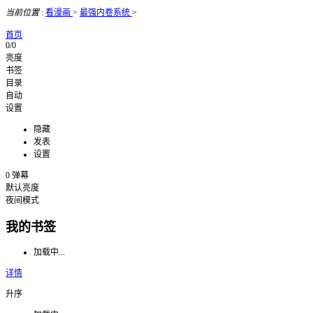
当前位置
:
看漫画
>
最强内卷系统
>
首页
0/0
亮度
书签
目录
自动
设置
隐藏
发表
设置
0
弹幕
默认亮度
夜间模式
我的书签
加载中...
详情
升序