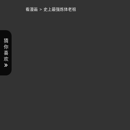
看漫画
>
史上最强炼体老祖
猜
你
喜
欢