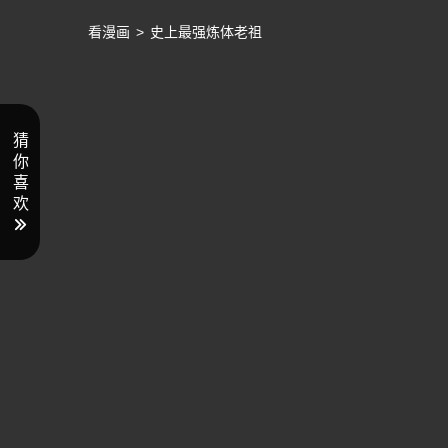
看漫画
>
史上最强炼体老祖
猜
你
喜
欢