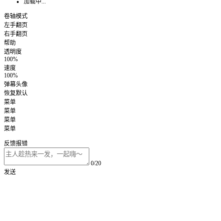
加载中...
卷轴模式
左手翻页
右手翻页
帮助
透明度
100%
速度
100%
弹幕头像
恢复默认
菜单
菜单
菜单
菜单
反馈报错
0/20
发送