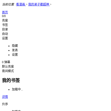
当前位置
:
看漫画
>
我的弟子都超神
>
首页
0/0
亮度
书签
目录
自动
设置
隐藏
发表
设置
0
弹幕
默认亮度
夜间模式
我的书签
加载中...
详情
升序