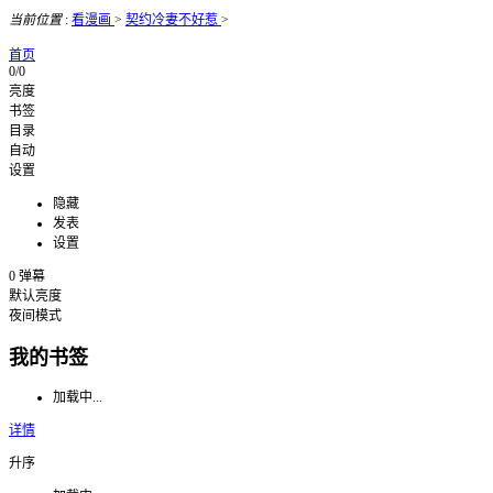
当前位置
:
看漫画
>
契约冷妻不好惹
>
首页
0/0
亮度
书签
目录
自动
设置
隐藏
发表
设置
0
弹幕
默认亮度
夜间模式
我的书签
加载中...
详情
升序