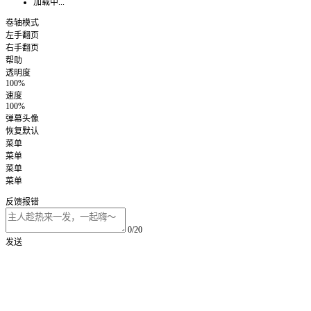
加载中...
卷轴模式
左手翻页
右手翻页
帮助
透明度
100%
速度
100%
弹幕头像
恢复默认
菜单
菜单
菜单
菜单
反馈报错
0/20
发送