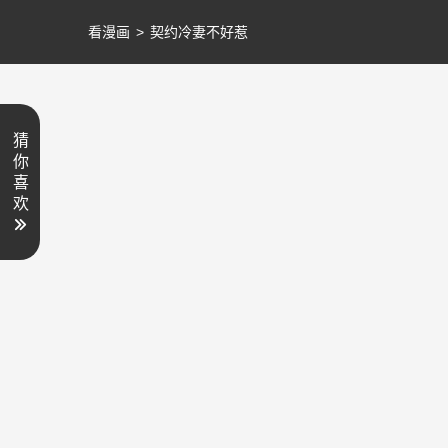
看漫画
>
契约冷妻不好惹
猜
你
喜
欢