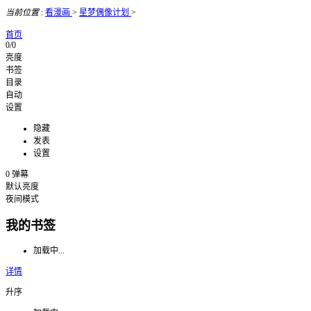
当前位置
:
看漫画
>
星梦偶像计划
>
首页
0/0
亮度
书签
目录
自动
设置
隐藏
发表
设置
0
弹幕
默认亮度
夜间模式
我的书签
加载中...
详情
升序