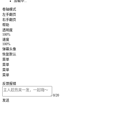
加载中...
卷轴模式
左手翻页
右手翻页
帮助
透明度
100%
速度
100%
弹幕头像
恢复默认
菜单
菜单
菜单
菜单
反馈报错
0/20
发送