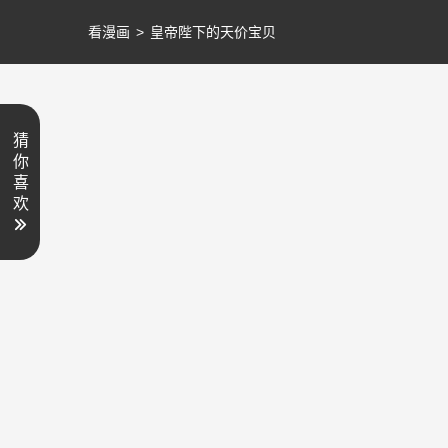
看漫画
>
皇帝陛下的天价宝贝
猜
你
喜
欢