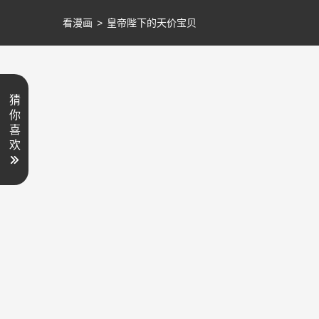
看漫画
>
皇帝陛下的天价宝贝
猜
你
喜
欢