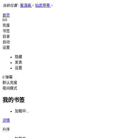
当前位置
:
看漫画
>
仙武帝尊
>
首页
0/0
亮度
书签
目录
自动
设置
隐藏
发表
设置
0
弹幕
默认亮度
夜间模式
我的书签
加载中...
详情
升序