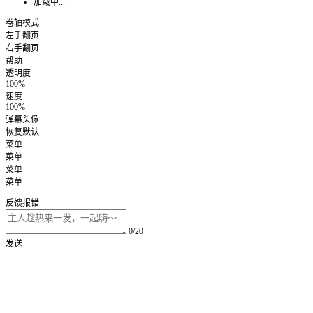
加载中...
卷轴模式
左手翻页
右手翻页
帮助
透明度
100%
速度
100%
弹幕头像
恢复默认
菜单
菜单
菜单
菜单
反馈报错
0/20
发送