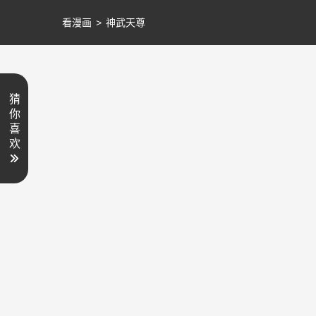
看漫画
>
神武天尊
猜
你
喜
欢